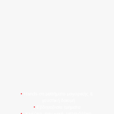
Hands-on μαθήματα μαγειρικής &
γευστική δοκιμή
Εβδομαδιαία τμήματα
Κινέζικη, ιαπωνική, ταϊλανδέζικη