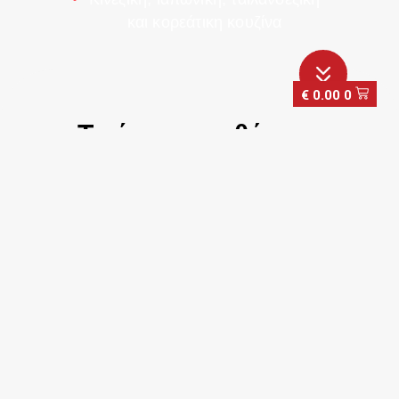
και κορεάτικη κουζίνα
€
0.00
0
Τι είναι τα μαθήματα
μαγειρικής του WokShop
Μάθε να μαγειρεύεις αυθεντικές ασιατικές συνταγές
με τους επαγγελματίες σεφ των
WokShop
στις
hands on κουζίνες των καταστημάτων μας!
Ανακάλυψε τις γεύσεις της κινέζικης, ιαπωνικής,
ταϊλανδέζικης και κορεάτικης κουζίνας και γίνε κι
εσύ ο
Asian Master Che
f της παρέας σου.